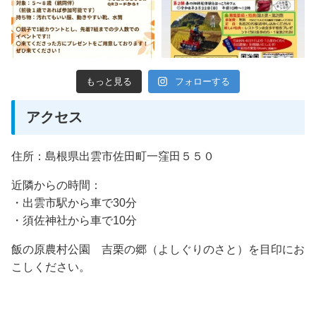
もっと見る
フォローする
アクセス
住所：島根県出雲市佐田町一窪田５５０
近隣からの時間：
・出雲市駅から車で30分
・須佐神社から車で10分
飯の原農村公園 吉栗の郷（よしぐりのさと）を目印にお
こしください。