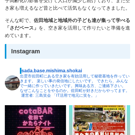
子高齢化の影響を受けて人口が減少し続けており、また空
き家も増えるなど昔と比べて活気もなくなってきました。
そんな町で、
佐田地域と地域外の子ども達が集って学べる
「さだベース」
を、空き家を活用して作りたいと準備を進
めています。
Instagram
sada.base.mishima.shokai
出雲市佐田町にある空き家を有効活用して秘密基地を作ってい
きます。⁡
⁡楽しい事の発信地にしたいです。⁡
できたら、⁡みんな
で一緒に作っていきたいです。⁡興味ある方、ご連絡下さい。
なぜこんなことをやるのか。⁡⁡⁡佐田町が好きだからやってます。
⁡⁡運営者: 三島笑会⁡ 「IT活用で地元に笑を。」