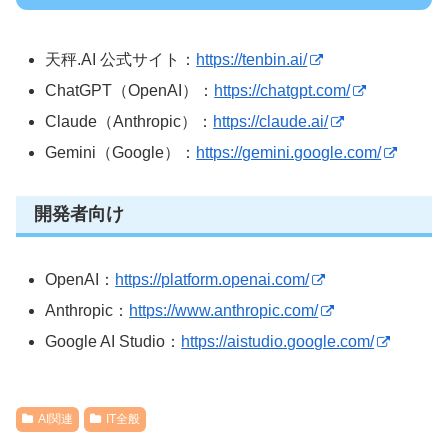
天秤.AI 公式サイト：
https://tenbin.ai/
ChatGPT（OpenAI）：
https://chatgpt.com/
Claude（Anthropic）：
https://claude.ai/
Gemini（Google）：
https://gemini.google.com/
開発者向け
OpenAI：
https://platform.openai.com/
Anthropic：
https://www.anthropic.com/
Google AI Studio：
https://aistudio.google.com/
AI関連
IT全般