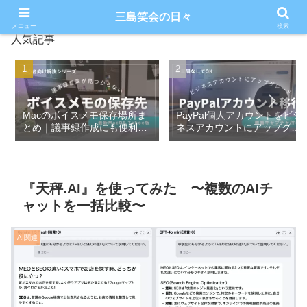
三島笑会の日々
メニュー
検索
人気記事
Macのボイスメモ保存場所ま
PayPal個人アカウントをビジ
とめ｜議事録作成にも便利な
ネスアカウントにアップグレ
活用法
ードしてみた【実画面付き】
『天秤.AI』を使ってみた 〜複数のAIチ
ャットを一括比較〜
AI関連