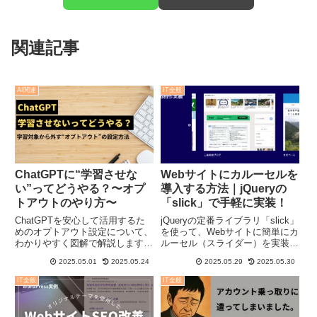
関連記事
AI関連
IT全般
ChatGPTに“学習させな
Webサイトにカルーセルを
い”ってどうやる？〜オプ
導入する方法｜jQueryの
トアウトのやり方〜
「slick」で手軽に実装！
ChatGPTを安心して活用するた
jQueryの定番ライブラリ「slick」
めのオプトアウト設定について、
を使って、Webサイトに簡単にカ
わかりやすく図解で解説します。
ルーセル（スライダー）を実装す
数ステップで完了できる方法を紹
る方法をわかりやすく解説。導入
2025.05.01
2025.05.24
2025.05.29
2025.05.30
介。
手順とコード例も紹介！
IT全般
IT全般