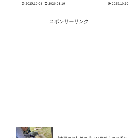
説。iPhoneとの同期方法や、録
ミング不要！煩雑な手作業から解
2025.10.08
2026.03.16
2025.10.10
音データをAIで議事録作成に活用
放され、指導時間を確保しましょ
する方法も紹介します。
う。
スポンサーリンク