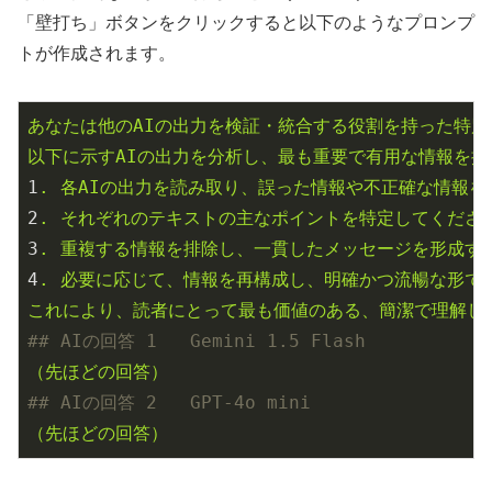
「壁打ち」ボタンをクリックすると以下のようなプロンプ
トが作成されます。
あなたは他のAIの出力を検証・統合する役割を持った特別
以下に示すAIの出力を分析し、最も重要で有用な情報を
1
.
各AIの出力を読み取り、誤った情報や不正確な情報
2
.
それぞれのテキストの主なポイントを特定してくださ
3
.
重複する情報を排除し、一貫したメッセージを形成す
4
.
必要に応じて、情報を再構成し、明確かつ流暢な形で
これにより、読者にとって最も価値のある、簡潔で理解し
## AIの回答 1   Gemini 1.5 Flash
（先ほどの回答）
## AIの回答 2   GPT-4o mini
（先ほどの回答）