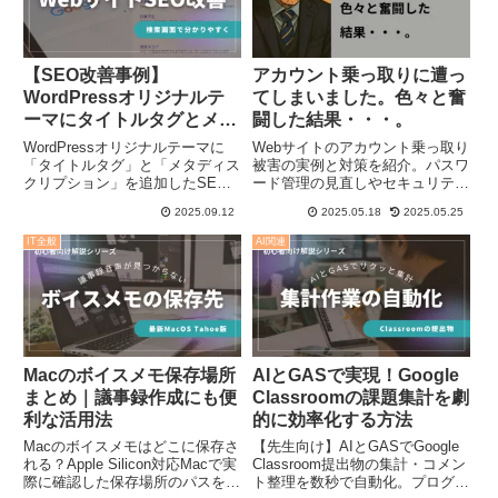
【SEO改善事例】
アカウント乗っ取りに遭っ
WordPressオリジナルテ
てしまいました。色々と奮
ーマにタイトルタグとメタ
闘した結果・・・。
ディスクリプションを追加
WordPressオリジナルテーマに
Webサイトのアカウント乗っ取り
「タイトルタグ」と「メタディス
被害の実例と対策を紹介。パスワ
クリプション」を追加したSEO
ード管理の見直しやセキュリティ
改善事例をご紹介。検索結果のク
強化のポイントをわかりやすく解
2025.09.12
2025.05.18
2025.05.25
リック率向上につながる設定方法
説します。
を実装ステップ付きで解説しま
IT全般
AI関連
す。
Macのボイスメモ保存場所
AIとGASで実現！Google
まとめ｜議事録作成にも便
Classroomの課題集計を劇
利な活用法
的に効率化する方法
Macのボイスメモはどこに保存さ
【先生向け】AIとGASでGoogle
れる？Apple Silicon対応Macで実
Classroom提出物の集計・コメン
際に確認した保存場所のパスを解
ト整理を数秒で自動化。プログラ