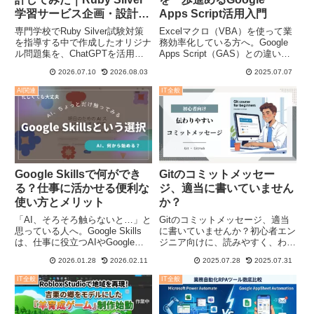
学習サービス企画・設計事
Apps Script活用入門
例
専門学校でRuby Silver試験対策
Excelマクロ（VBA）を使って業
を指導する中で作成したオリジナ
務効率化している方へ。Google
ル問題集を、ChatGPTを活用し
Apps Script（GAS）との違いや
てWebサービス化するための設計
活用事例、セキュリティの不安を
2026.07.10
2026.08.03
2025.07.07
を行いました。要件定義からDB
解消するポイントを、やさしく解
設計、画面設計までのプロセスを
説します。
AI関連
IT全般
紹介します。
Google Skillsで何ができ
Gitのコミットメッセー
る？仕事に活かせる便利な
ジ、適当に書いていません
使い方とメリット
か？
「AI、そろそろ触らないと…」と
Gitのコミットメッセージ、適当
思っている人へ。Google Skills
に書いていませんか？初心者エン
は、仕事に役立つAIやGoogleツ
ジニア向けに、読みやすく、わか
ールの使い方を気軽に学べるサー
りやすく、チームで使える書き方
2026.01.28
2026.02.11
2025.07.28
2025.07.31
ビスです。
のコツを紹介します！
IT全般
IT全般