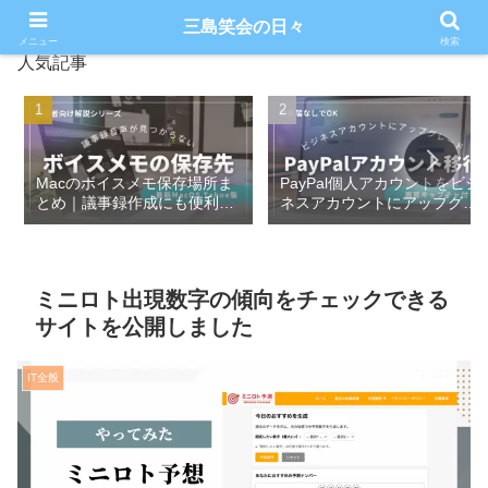
三島笑会の日々
メニュー
検索
人気記事
Macのボイスメモ保存場所ま
PayPal個人アカウントをビジ
とめ｜議事録作成にも便利な
ネスアカウントにアップグレ
活用法
ードしてみた【実画面付き】
ミニロト出現数字の傾向をチェックできる
サイトを公開しました
IT全般