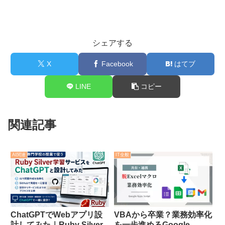
シェアする
X
Facebook
はてブ
LINE
コピー
関連記事
AI関連
IT全般
ChatGPTでWebアプリ設
VBAから卒業？業務効率化
計してみた｜Ruby Silver
を一歩進めるGoogle