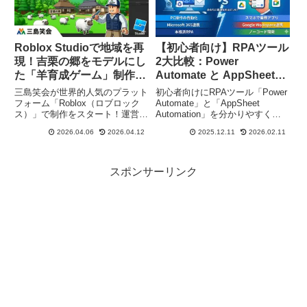
Roblox Studioで地域を再
【初心者向け】RPAツール
現！吉栗の郷をモデルにし
2大比較：Power
た「羊育成ゲーム」制作始
Automate と AppSheet
動
Automation の特徴まとめ
三島笑会が世界的人気のプラット
初心者向けにRPAツール「Power
フォーム「Roblox（ロブロック
Automate」と「AppSheet
ス）」で制作をスタート！運営に
Automation」を分かりやすく比
携わる出雲市佐田町の「吉栗の
較。特徴・できること・向いてい
2026.04.06
2026.04.12
2025.12.11
2026.02.11
郷」をモデルにした、羊育成ゲー
る業務をまとめ、Googleと
ムの制作プロジェクトが始動しま
Microsoftの違いも解説します。
した。Roblox Studioでの制作の
様子や、地域×デジタルの新しい
スポンサーリンク
挑戦についてご紹介します。